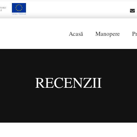
Acasă
Manopere
P
RECENZII