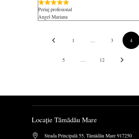
Periaj profesional
Angel Mariana
Site
1
…
3
4
Reviews
Page
Page
Pag
navigation
5
…
12
Page
Page
Locație Tămădău Mare
Strada Principală 55, Tămădău Mare 917250