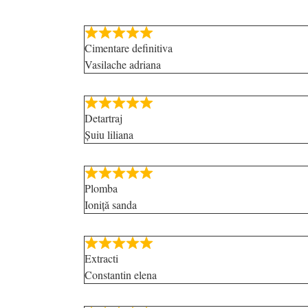
Cimentare definitiva
Vasilache adriana
Detartraj
Șuiu liliana
Plomba
Ioniță sanda
Extracti
Constantin elena