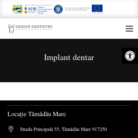
Deschide bar
Implant dentar
Locație Tămădău Mare
Strada Principală 55, Tămădău Mare 917250